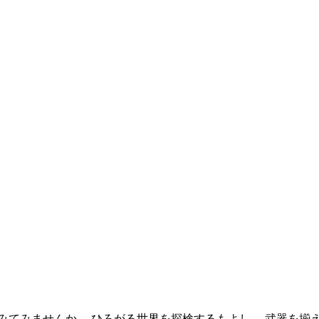
みてみませんか。 ひろがる世界を探検するもよし。 武器を揃