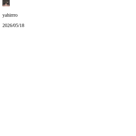
yahirrro
2026/05/18
もりぱ7周年! もりのパーティは、本日7
これまで11784人の方にご参加いただき、楽しい時間を紡い