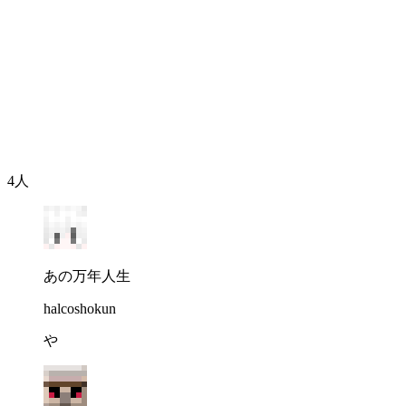
いつも遊んでいただいているコミュニティの皆さんのおかげ
また、新都市の開発もアナウンスさせていただきました！！🏙
7月公開に向けて、運営チーム一同力を合わせて建築を進め
8年目となるもりのパーティですが、もっともりぱが楽しく
4
人
あの万年人生
halcoshokun
や