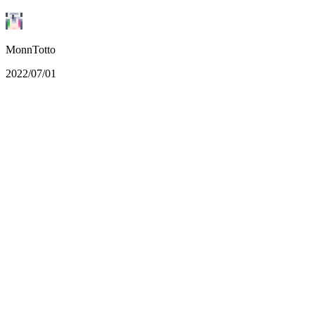
MonnTotto
2022/07/01
もりパの釣りに、夏限定で「鮎（アユ）」が登場！ 去年に
引き続き，今年も夏の鮎釣りを楽しもう★ 2022/7/2～8月末
(忘れてなければ)まで釣れます😏
今年も鮎は初期スポーンのおぢさんに渡せばチケットが手に
入るよ！隣のキングスライムに渡せばガチャが回せるぞ💊