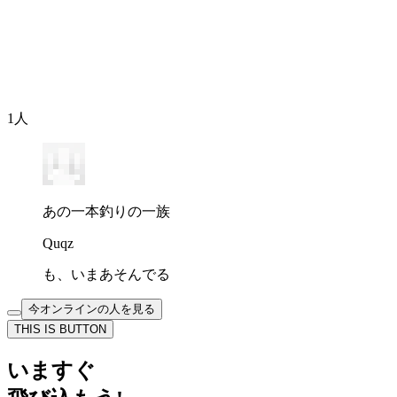
今年の景品はモ○スターボール（※）の限定デザイン入り！
鮎を釣ろう！釣れ！！
※ MOBを捕まえて好きな場所で召喚できる魔法のボールで
す！
1
人
あの一本釣りの一族
Quqz
も、いまあそんでる
今オンラインの人を見る
THIS IS BUTTON
いますぐ